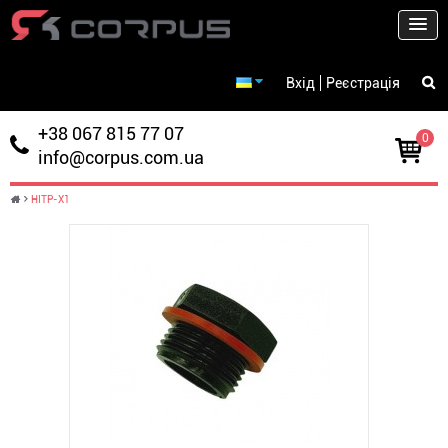
Вхід
Реєстрація
+38 067 815 77 07
0
info@corpus.com.ua
товар
-
0.00
HITP-X1
грн.