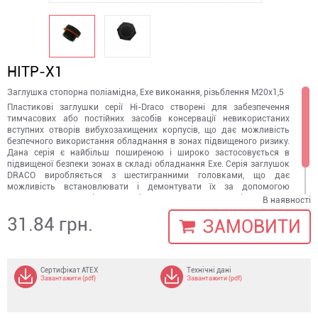
HITP-X1
Заглушка стопорна поліамідна, Ехе виконання, різьблення М20х1,5
Пластикові заглушки серії Hi-Draco створені для забезпечення
тимчасових або постійних засобів консервації невикористаних
вступних отворів вибухозахищених корпусів, що дає можливість
безпечного використання обладнання в зонах підвищеного ризику.
Дана серія є найбільш поширеною і широко застосовується в
підвищеної безпеки зонах в складі обладнання Exe. Серія заглушок
DRACO виробляється з шестигранними головками, що дає
можливість встановлювати і демонтувати їх за допомогою
гайкового ключа - ріжкового або накидного. Конструкція заглушок
В наявностi
серії DRACO має кільце ущільнювача для різьблення на вході, яке є
31.84 грн.
додатковим елементом для захисту різьблення від забруднення.
ЗАМОВИТИ
Сертифікат ATEX
Технічні дані
Завантажити (pdf)
Завантажити (pdf)