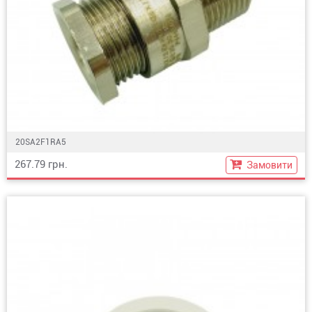
20SA2F1RA5
267.79 грн.
Замовити