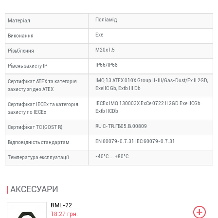
Поліамід
Матеріал
Ехе
Виконання
М20х1,5
Різьблення
IP66/IP68
Рівень захисту IP
IMQ 13 ATEX 010X Group II-III/Gas-Dust/Ex II 2GD,
Сертифікат ATEX та категорія
ExeIIC Gb, Extb III Db
захисту згідно ATEX
IECEx IMQ 130003X ExCe 0722 II 2GD Exe IICGb
Сертифікат IECEx та категорія
Extb IICDb
захисту по IECEx
RU C-TR.ГБ05.B.00809
Сертифікат ТС (GOST R)
EN 60079-0.7.31 IEC 60079-0.7.31
Відповідність стандартам
-40°C ... +80°C
Температура експлуатації
АКСЕСУАРИ
BML-22
18.27 грн.