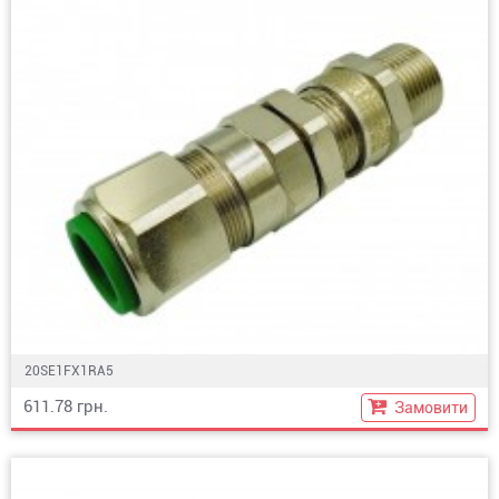
20SE1FX1RA5
611.78 грн.
Замовити